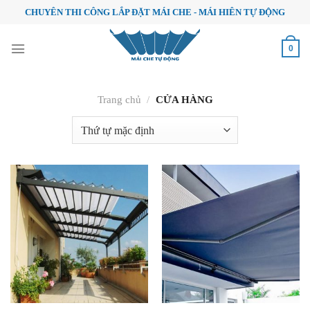
Skip
CHUYÊN THI CÔNG LẮP ĐẶT MÁI CHE - MÁI HIÊN TỰ ĐỘNG
to
content
0
Trang chủ
/
CỬA HÀNG