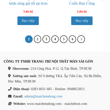
lượn sóng giá tốt tại hcm
Cuốn Ban Công
Liên hệ
Liên hệ
Đọc tiếp
Đọc tiếp
1
2
3
4
5
6
CÔNG TY TNHH TRANG TRÍ NỘI THẤT MÀN SÀI GÒN
Showroom:
214 Cộng Hoà, P.12, Q.Tân Bình, TP.HCM
Xưởng sản xuất:
Số 9 đường TK4, Ấp Tiền Lân, Xã Bà Điểm,
Hóc Môn, TP.HCM
Điện thoại:
0283 6031 685 - Hotline: 0948812813
Email:
admin@maichetudong.com
Website:
www.maichetudong.com - maichehcm.com