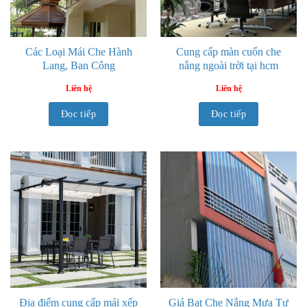
Các Loại Mái Che Hành
Cung cấp màn cuốn che
Lang, Ban Công
nắng ngoài trời tại hcm
Liên hệ
Liên hệ
Đọc tiếp
Đọc tiếp
Địa điểm cung cấp mái xếp
Giá Bạt Che Nắng Mưa Tự