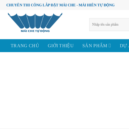
Skip
CHUYÊN THI CÔNG LẮP ĐẶT MÁI CHE - MÁI HIÊN TỰ ĐỘNG
to
content
Tìm
kiếm:
TRANG CHỦ
GIỚI THIỆU
SẢN PHẨM
DỰ