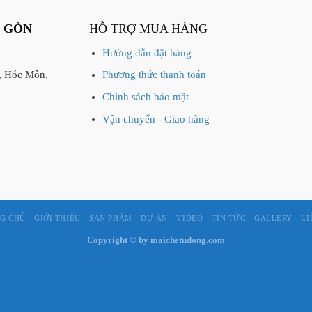
I GÒN
HỖ TRỢ MUA HÀNG
Hướng dẫn đặt hàng
, Hóc Môn,
Phương thức thanh toán
Chính sách bảo mật
Vận chuyển - Giao hàng
G CHỦ
GIỚI THIỆU
SẢN PHẨM
DỰ ÁN
VIDEO
TIN TỨC
GALLERY
LI
Copyright © by maichetudong.com