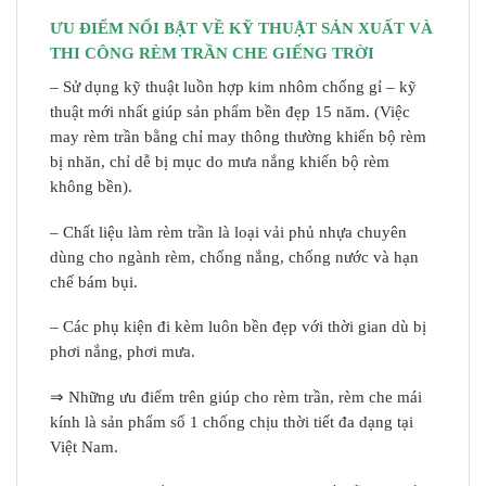
ƯU ĐIỂM NỔI BẬT VỀ KỸ THUẬT SẢN XUẤT VÀ
THI CÔNG RÈM TRẦN CHE GIẾNG TRỜI
– Sử dụng kỹ thuật luồn hợp kim nhôm chống gỉ – kỹ
thuật mới nhất giúp sản phẩm bền đẹp 15 năm. (Việc
may rèm trần bằng chỉ may thông thường khiến bộ rèm
bị nhăn, chỉ dễ bị mục do mưa nắng khiến bộ rèm
không bền).
– Chất liệu làm rèm trần là loại vải phủ nhựa chuyên
dùng cho ngành rèm, chống nắng, chống nước và hạn
chế bám bụi.
– Các phụ kiện đi kèm luôn bền đẹp với thời gian dù bị
phơi nắng, phơi mưa.
⇒ Những ưu điểm trên giúp cho rèm trần, rèm che mái
kính là sản phẩm số 1 chống chịu thời tiết đa dạng tại
Việt Nam.