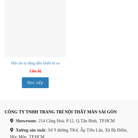
Mái che tự động điều khiển từ xa
Liên hệ
Đọc tiếp
CÔNG TY TNHH TRANG TRÍ NỘI THẤT MÀN SÀI GÒN
Showroom:
214 Cộng Hoà, P.12, Q.Tân Bình, TP.HCM
Xưởng sản xuất:
Số 9 đường TK4, Ấp Tiền Lân, Xã Bà Điểm,
Hóc Môn, TP.HCM