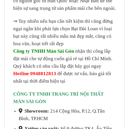
có nguồn gốc từ Hàn Quốc hoặc Nhật Bản để thể
hiện sự sang trọng từ sản phẩm mái che bên ngoài.
⇒ Tuy nhiên nếu bạn cần tiết kiệm thì cũng đừng
ngại ngần khi phải lựa chọn Bạt Đài Loan vì loại
bạt này cũng rất nhiều mẫu mã đẹp mắt, cũng có
hoa văn, hoạt tiết rất đẹp
Công ty TNHH Màn Sài Gòn
nhận thi công lắp
đặt mái che tự động cuốn giá rẻ tại Hồ Chí Minh.
Quý khách có nhu cầu lắp đặt hãy gọi ngay
Hotline
0948812813
để được tư vấn, báo giá tốt
nhất tại thời điểm hiện tại
CÔNG TY TNHH TRANG TRÍ NỘI THẤT
MÀN SÀI GÒN
Showroom:
214 Cộng Hòa, P.12, Q.Tân
Bình, TP.HCM
Xưởng sản xuất:
Số 9 đường TK4, Ấp Tiền