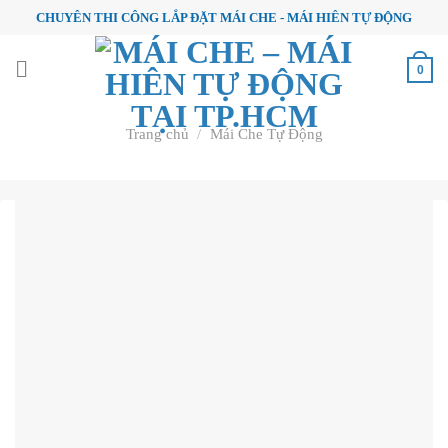
Skip
CHUYÊN THI CÔNG LẮP ĐẶT MÁI CHE - MÁI HIÊN TỰ ĐỘNG
to
content
0
Trang chủ
/
Mái Che Tự Động