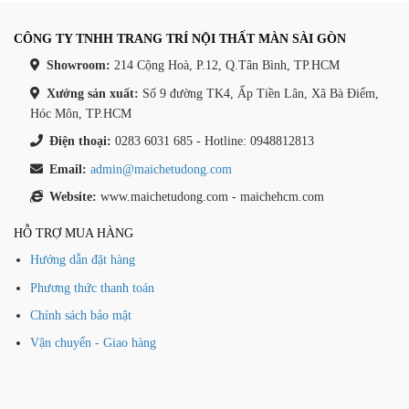
CÔNG TY TNHH TRANG TRÍ NỘI THẤT MÀN SÀI GÒN
Showroom:
214 Cộng Hoà, P.12, Q.Tân Bình, TP.HCM
Xưởng sản xuất:
Số 9 đường TK4, Ấp Tiền Lân, Xã Bà Điểm,
Hóc Môn, TP.HCM
Điện thoại:
0283 6031 685 - Hotline: 0948812813
Email:
admin@maichetudong.com
Website:
www.maichetudong.com - maichehcm.com
HỖ TRỢ MUA HÀNG
Hướng dẫn đặt hàng
Phương thức thanh toán
Chính sách bảo mật
Vận chuyển - Giao hàng