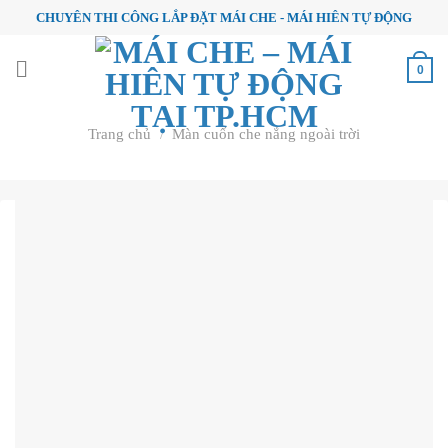
Skip
CHUYÊN THI CÔNG LẮP ĐẶT MÁI CHE - MÁI HIÊN TỰ ĐỘNG
to
content
0
Trang chủ
/
Màn cuốn che nắng ngoài trời