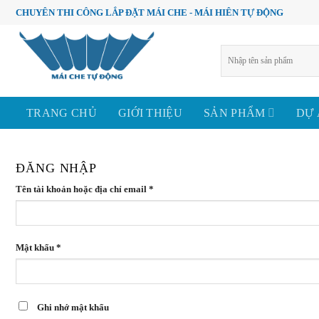
Skip
CHUYÊN THI CÔNG LẮP ĐẶT MÁI CHE - MÁI HIÊN TỰ ĐỘNG
to
content
Tìm
kiếm:
TRANG CHỦ
GIỚI THIỆU
SẢN PHẨM
DỰ
ĐĂNG NHẬP
Tên tài khoản hoặc địa chỉ email
*
Mật khẩu
*
Ghi nhớ mật khẩu