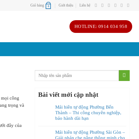
Giỏ hàng
Giới thiệu
Liên hệ
0
HOTLINE: 0914 034 958
Bài viết mới cập nhật
o mọi công
ang trọng và
Mái hiên tự động Phường Bến
Thành – Thi công chuyên nghiệp,
bảo hành dài hạn
ưới đây của
Mái hiên tự động Phường Sài Gòn –
Giải pháp che nắng thông minh cho