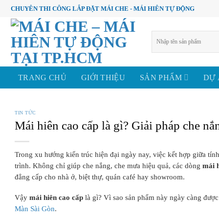
Skip
CHUYÊN THI CÔNG LẮP ĐẶT MÁI CHE - MÁI HIÊN TỰ ĐỘNG
to
content
Tìm
kiếm:
TRANG CHỦ
GIỚI THIỆU
SẢN PHẨM
DỰ
TIN TỨC
Mái hiên cao cấp là gì? Giải pháp che n
Trong xu hướng kiến trúc hiện đại ngày nay, việc kết hợp giữa tí
trình. Không chỉ giúp che nắng, che mưa hiệu quả, các dòng
mái 
đẳng cấp cho nhà ở, biệt thự, quán café hay showroom.
Vậy
mái hiên cao cấp
là gì? Vì sao sản phẩm này ngày càng được 
Màn Sài Gòn
.