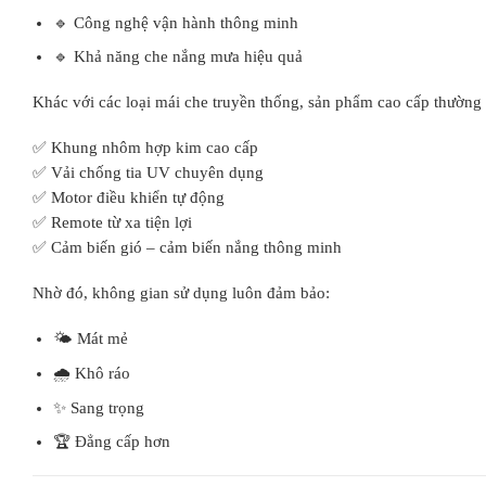
🔹 Công nghệ vận hành thông minh
🔹 Khả năng che nắng mưa hiệu quả
Khác với các loại mái che truyền thống, sản phẩm cao cấp thường 
✅ Khung nhôm hợp kim cao cấp
✅ Vải chống tia UV chuyên dụng
✅ Motor điều khiển tự động
✅ Remote từ xa tiện lợi
✅ Cảm biến gió – cảm biến nắng thông minh
Nhờ đó, không gian sử dụng luôn đảm bảo:
🌤️ Mát mẻ
🌧️ Khô ráo
✨ Sang trọng
🏆 Đẳng cấp hơn