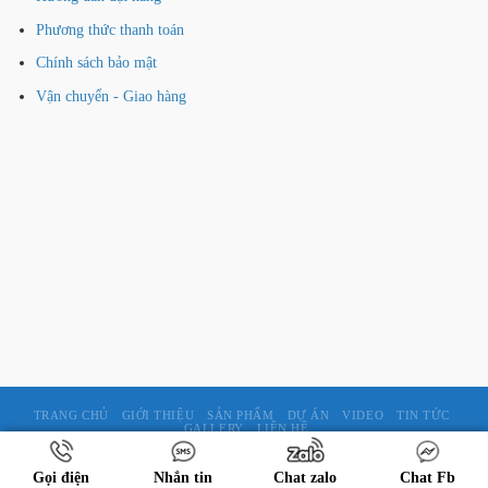
Phương thức thanh toán
Chính sách bảo mật
Vận chuyển - Giao hàng
TRANG CHỦ
GIỚI THIỆU
SẢN PHẨM
DỰ ÁN
VIDEO
TIN TỨC
GALLERY
LIÊN HỆ
Copyright © by maichetudong.com
Gọi điện
Nhắn tin
Chat zalo
Chat Fb