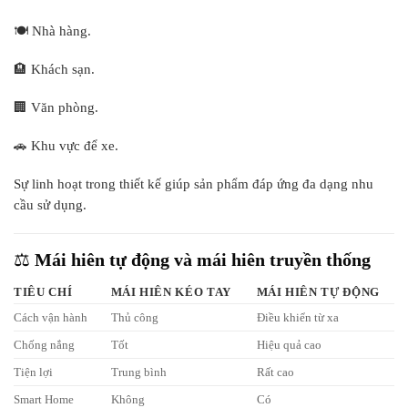
🍽️ Nhà hàng.
🏨 Khách sạn.
🏢 Văn phòng.
🚗 Khu vực để xe.
Sự linh hoạt trong thiết kế giúp sản phẩm đáp ứng đa dạng nhu
cầu sử dụng.
⚖️
Mái hiên tự động và mái hiên truyền thống
TIÊU CHÍ
MÁI HIÊN KÉO TAY
MÁI HIÊN TỰ ĐỘNG
Cách vận hành
Thủ công
Điều khiển từ xa
Chống nắng
Tốt
Hiệu quả cao
Tiện lợi
Trung bình
Rất cao
Smart Home
Không
Có