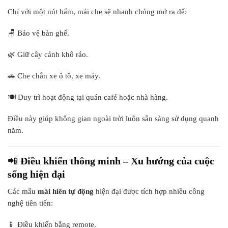
Chỉ với một nút bấm, mái che sẽ nhanh chóng mở ra để:
🪑 Bảo vệ bàn ghế.
🌿 Giữ cây cảnh khô ráo.
🚗 Che chắn xe ô tô, xe máy.
🍽️ Duy trì hoạt động tại quán café hoặc nhà hàng.
Điều này giúp không gian ngoài trời luôn sẵn sàng sử dụng quanh
năm.
📲
Điều khiển thông minh – Xu hướng của cuộc
sống hiện đại
Các mẫu
mái hiên tự động
hiện đại được tích hợp nhiều công
nghệ tiên tiến:
📱 Điều khiển bằng remote.